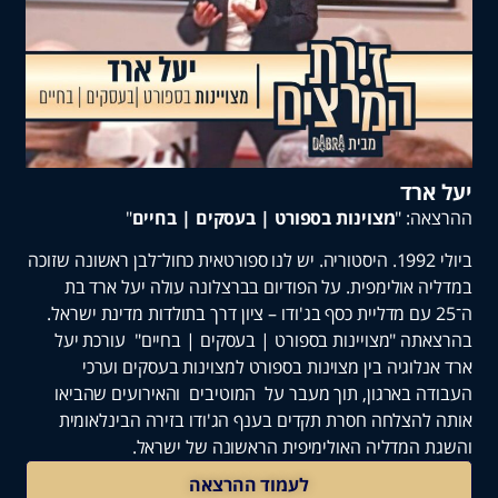
רד
: "
מצוינות בספורט | בעסקים | בחיים
"
ביולי 1992. היסטוריה. יש לנו ספורטאית כחול־לבן ראשונה שזוכה
 אולימפית. על הפודיום בברצלונה עולה יעל ארד בת
־25 עם מדליית כסף בג'ודו – ציון דרך בתולדות מדינת ישראל.
ה "מצויינות בספורט | בעסקים | בחיים" עורכת יעל
לוגיה בין מצוינות בספורט למצוינות בעסקים וערכי
 בארגון, תוך מעבר על המוטיבים והאירועים שהביאו
הצלחה חסרת תקדים בענף הג'ודו בזירה הבינלאומית
המדליה האולימיפית הראשונה של ישראל.
לעמוד ההרצאה