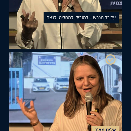
 כל מגרש – להוביל, להחליט, לנצח
יס מילר