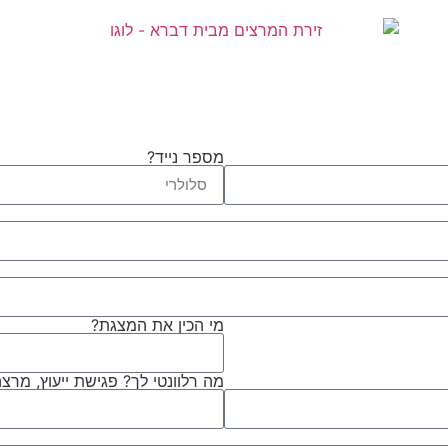
מספר נייד?
מי הכין את המצגת?
מה רלוונטי לך? פגישת ייעוץ, מר