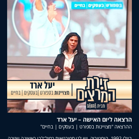
 ליום האישה – יעל ארד
 "מצויינות בספורט | בעסקים | בחיים"
ביולי 1992. היסטוריה. יש לנו ספורטאית כחול־לבן ראשונה שזוכה