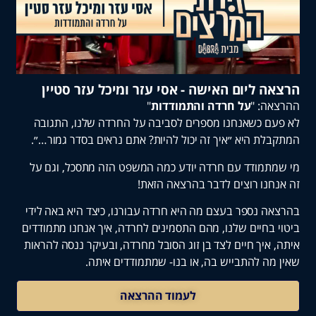
 ליום האישה - אסי עזר ומיכל עזר סטיין
: "
על חרדה והתמודדות
"
 כשאנחנו מספרים לסביבה על החרדה שלנו, התגובה
ת היא ״איך זה יכול להיות? אתם נראים בסדר גמור…״.
מודד עם חרדה יודע כמה המשפט הזה מתסכל, וגם על
נו רוצים לדבר בהרצאה הזאת!
 נספר בעצם מה היא חרדה עבורנו, כיצד היא באה לידי
בחיים שלנו, מהם התסמינים לחרדה, איך אנחנו מתמודדים
איך חיים לצד בן זוג הסובל מחרדה, ובעיקר ננסה להראות
ה להתבייש בה, או בנו- שמתמודדים איתה.
לעמוד ההרצאה