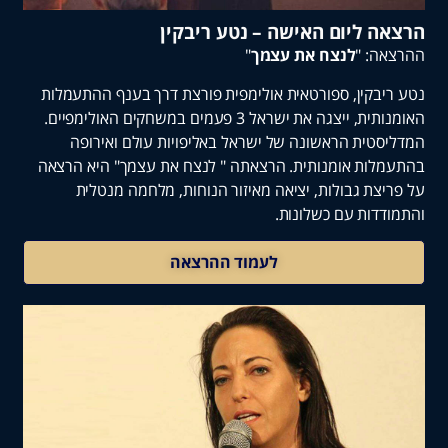
 ליום האישה – נטע ריבקין
: "
לנצח את עצמך
"
בקין, ספורטאית אולימפית פורצת דרך בענף ההתעמלות
האומנותית, ייצגה את ישראל 3 פעמים במשחקים האולימפיים.
טית הראשונה של ישראל באליפויות עולם ואירופה
ות אומנותית. הרצאתה " לנצח את עצמך" היא הרצאה
צת גבולות, יציאה מאיזור הנוחות, מלחמה מנטלית
דות עם כשלונות.
לעמוד ההרצאה